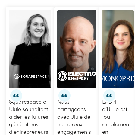
Squarespace et
Nous
L’ADN
Ulule souhaitent
partageons
d’Ulule est
aider les futures
avec Ulule de
tout
générations
nombreux
simplement
d'entrepreneurs
engagements
en