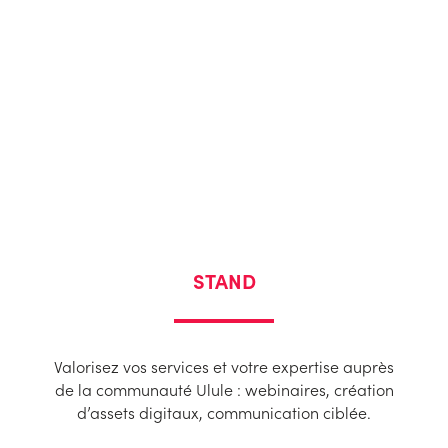
Contenus
📱
: un studio intégré
pour créer des narratifs forts
Ces leviers sont activés sur trois
types de dispositifs :
STAND
Valorisez vos services et votre expertise auprès
de la communauté Ulule : webinaires, création
d’assets digitaux, communication ciblée.