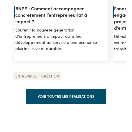
BNPP : Comment accompagner
Fondati
concrètement l’entrepreneuriat à
engager
impact ?
projet 
d’entrep
Soutenir la nouvelle génération
d'entrepreneurs à impact dans leur
Démultipl
développement au service d’une économie
soutenir 
plus inclusive et durable.
transitio
ENTREPRISE
CRÉATION
VOIR TOUTES LES RÉALISATIONS