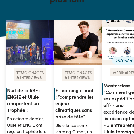
25/06/20
TÉMOIGNAGES
TÉMOIGNAGES
WEBINAIRE
& INTERVIEWS
& INTERVIEWS
Masterclass
Nuit de la RSE :
E-learning climat
"Comment gé
ENGIE et Ulule
: “comprendre les
ses expédition
remportent un
enjeux
offrir une
Trophée !
climatiques sans
expérience d
prise de tête”
livraison opti
En octobre dernier,
- 3 entrepren
Ulule et ENGIE ont
Ulule lance son E-
Ulule témoign
reçu un trophée lors
learning Climat, un