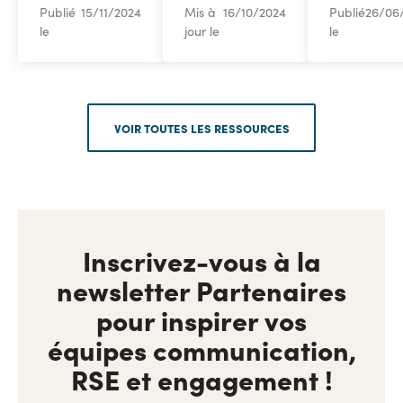
Publié
15
/
11/2024
Mis à
16
/
10/2024
Publié
26
/
06
le
jour le
le
VOIR TOUTES LES RESSOURCES
Inscrivez-vous à la
newsletter Partenaires
pour inspirer vos
équipes communication,
RSE et engagement !