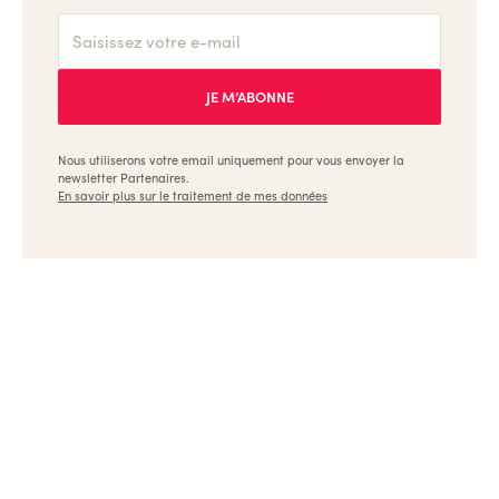
Nous utiliserons votre email uniquement pour vous envoyer la
newsletter Partenaires.
En savoir plus sur le traitement de mes données
Ulule, les meilleures formations pour les créateurs et
les entrepreneurs
Dispositifs
Références
Appels à projets
Archives