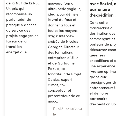
de la Nuit de la RSE.
avec Boxtal, 
nouveau format
Un prix qui
ultra-pédagogique,
partenaire
récompense un
idéal pour démêler
d'expédition !
partenariat de
le vrai du faux et
Dans cette
presque 5 années
donner à tous et
masterclass à
au service des
toutes les moyens
destination des
projets engagés en
d’agir. Interview
commerçant et
faveur de la
croisée de Nicolas
porteurs de pro
transition
Georget, Directeur
découvrez com
énergétique.
des formations
gérer ses
entreprises d’Ulule
expéditions et of
et de Guillaume
une expérience
Pakula, co-
livraison optima
fondateur de Projet
grâce aux
Celsius, expert
témoignages d
climat, co-
entrepreneurs U
concepteur et
et de notre
présentateur de ce
partenaire
mooc.
d'expédition Bo
Publié
16
/
10/2024
le