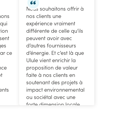
Nous souhaitons offrir à
hons
nos clients une
 qui
expérience vraiment
tion
différente de celle qu’ils
sent
peuvent avoir avec
ges
d’autres fournisseurs
Par ce
d’énergie. Et c’est là que
s
Ulule vient enrichir la
nce
proposition de valeur
t
faite à nos clients en
s
soutenant des projets à
ents
impact environnemental
ou sociétal avec une
forte dimension locale.
Aurélie Ribault
Directrice marketing relationnel
et engagement