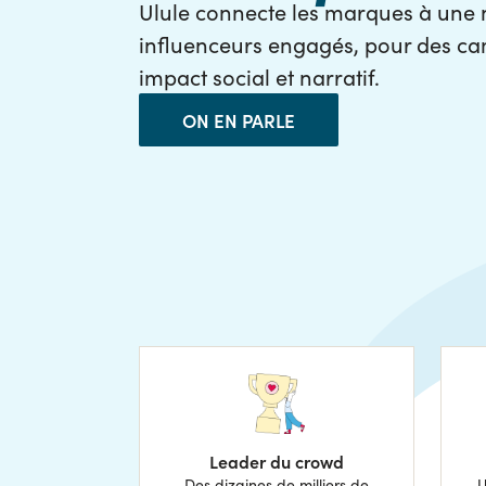
Ulule connecte les marques à une 
influenceurs engagés, pour des ca
impact social et narratif.
ON EN PARLE
Leader du crowd
Des dizaines de milliers de
U