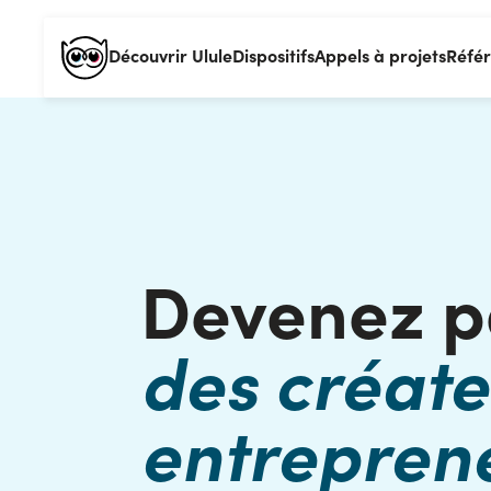
Découvrir Ulule
Dispositifs
Appels à projets
Réfé
Devenez p
des créate
entrepren