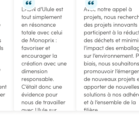
L’ADN d’Ulule est
Avec notre appel à
tout simplement
projets, nous recherc
e
en résonance
des projets innovants
totale avec celui
participent à la réduc
s
de Monoprix :
des déchets et minimi
ls
favoriser et
l’impact des emballa
encourager la
sur l’environnement. 
création avec une
biais, nous souhaiton
f
dimension
promouvoir l’émerge
responsable.
de nouveaux projets e
ent
C’était donc une
apporter de nouvelle
per
évidence pour
solutions à nos adhér
nous de travailler
et à l’ensemble de la
avec Ulule sur
filière.
cette campagne
des 90 ans !
Patrick Bariol
Directeur général
t