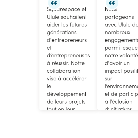
Squarespace et
Nous
Ulule souhaitent
partageons
aider les futures
avec Ulule d
générations
nombreux
d'entrepreneurs
engagement
et
parmi lesque
d’entrepreneuses
notre volonté
à réussir. Notre
d'avoir un
collaboration
impact positi
vise à accélérer
sur
le
l’environnem
développement
et de partici
de leurs projets
à l’éclosion
tout en leur
d’initiatives
simplifiant la vie.
engagées.
Julie Zabinski
Stéphane Belo