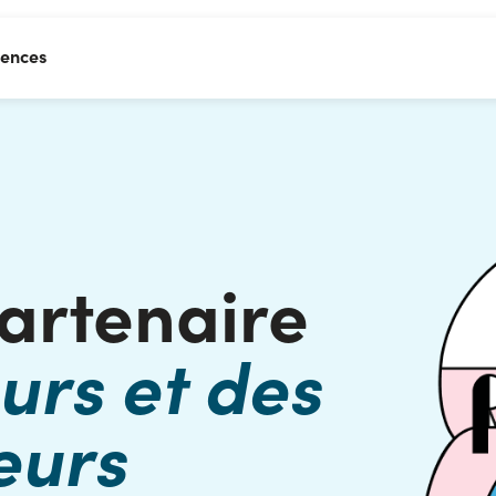
rences
artenaire
urs et des
eurs