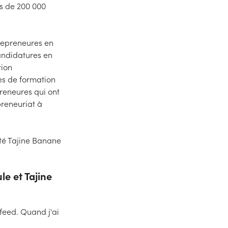
s de 200 000
epreneures en
candidatures en
tion
es de formation
preneures qui ont
preneuriat à
té Tajine Banane
e et Tajine
feed. Quand j'ai