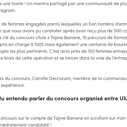
pas une honte ! Un mantra partagé par une communauté de plu
stagram.
de femmes engagées parmi lesquelles un bon nombre d’entr
 ce que nous avons pu constater après avoir reçu plus de 500 
a clé du concours Ulule x Tajine Banane, 10 parcours de forma
 pris en charge à 100% mais également une centaine de bours
ojets les plus pertinents. C’est ainsi près de 150 femmes entre
e biais de cette opération et se lancer dans la voie de l’entre
tes du concours, Camille Decrozant, membre de la communau
 expérience.
 entendu parler du concours organisé entre Ulul
 concours sur le compte de Tajine Banane en scrollant sur mon 
immédiatement candidaté !