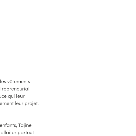
in
 les vêtements
ntrepreneuriat
ce qui leur
ement leur projet.
nfants, Tajine
allaiter partout