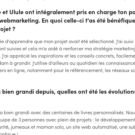
 et Ulule ont intégralement pris en charge ton p
webmarketing. En quoi celle-ci t'as été bénéfique
ojet ?
hée d'apprendre que mon projet avait été sélectionné. J'ai suiv
ont suivies et cela m'a aidé à renforcer ma stratégie marketin
 J'ai apprécié les inspirations et les conseils concrets, facilem
m à grandir. J'utilise d'ailleurs au quotidien les connaissanc
ers en ligne, notamment pour le référencement, les réseaux s
ien grandi depuis, quelles ont été les évolutions
et a bien grandi avec des centaines de livres personnalisés. N
uipe de 3 personnes avec plein de projets : le développemen
rité, jumeaux et maman solo, un site web automatisé, une su
ontinue !