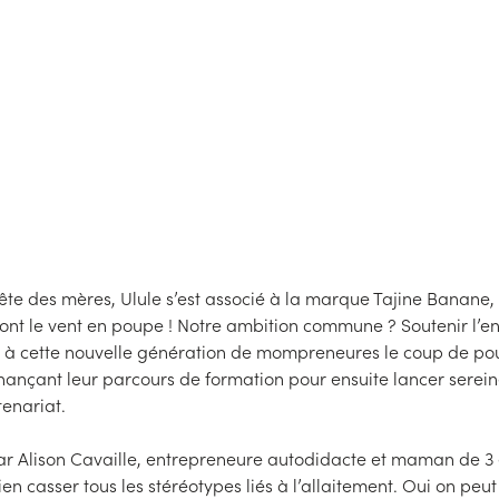
’entrepreneuriat fémin
Publié le
4
/
04/2023
Mis à jour le
4
/
04/2023
fête des mères, Ulule s’est associé à la marque Tajine Banane,
 ont le vent en poupe ! Notre ambition commune ? Soutenir l’e
r à cette nouvelle génération de mompreneures le coup de pou
ançant leur parcours de formation pour ensuite lancer serein
tenariat.
r Alison Cavaille, entrepreneure autodidacte et maman de 3 e
 casser tous les stéréotypes liés à l’allaitement. Oui on peut 