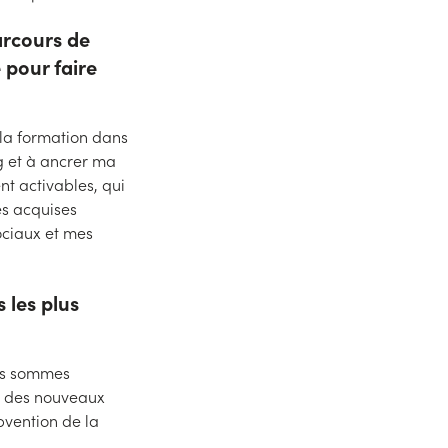
arcours de
 pour faire
i la formation dans
g et à ancrer ma
ent activables, qui
es acquises
ociaux et mes
 les plus
ous sommes
t des nouveaux
bvention de la