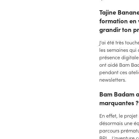
Tajine Banane
formation en 
grandir ton pr
J'ai été très touc
les semaines qui 
présence digitale.
ont aidé Bam Bada
pendant ces ateli
newsletters.
Bam Badam a b
marquantes ?
En effet, le proj
désormais une éq
parcours prématu
BPI... L'aventure c