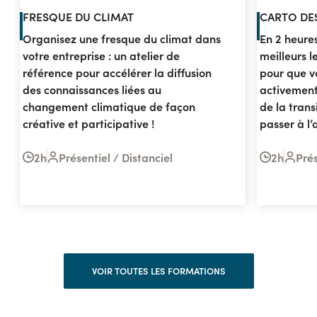
FRESQUE DU CLIMAT
CARTO DE
Organisez une fresque du climat dans
En 2 heures
votre entreprise : un atelier de
meilleurs l
référence pour accélérer la diffusion
pour que v
des connaissances liées au
activement
changement climatique de façon
de la trans
créative et participative !
passer à l’
2h
Présentiel / Distanciel
2h
Prés
VOIR TOUTES LES FORMATIONS