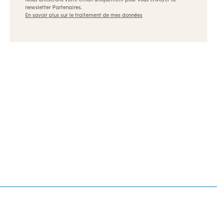
newsletter Partenaires.
En savoir plus sur le traitement de mes données
Ulule, les meilleures formations pour les créateurs et
les entrepreneurs
Dispositifs
Références
Appels à projets
Archives
Nous contacter
👉 Revenir sur Ulule.com
Pionnier du financement participatif et de l’impact
positif, Ulule est une entreprise fièrement B Corp