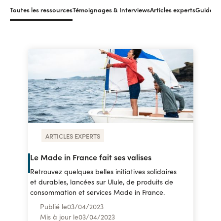
Toutes les ressources
Témoignages & Interviews
Articles experts
Guides &
ARTICLES EXPERTS
Le Made in France fait ses valises
Retrouvez quelques belles initiatives solidaires
et durables, lancées sur Ulule, de produits de
consommation et services Made in France.
Publié le
03
/
04/2023
Mis à jour le
03
/
04/2023