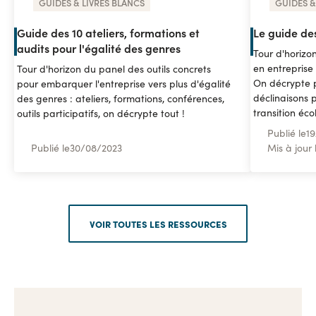
GUIDES & LIVRES BLANCS
GUIDES &
Guide des 10 ateliers, formations et
Le guide de
audits pour l'égalité des genres
Tour d'horizo
en entreprise 
Tour d'horizon du panel des outils concrets
On décrypte p
pour embarquer l'entreprise vers plus d'égalité
déclinaisons 
des genres : ateliers, formations, conférences,
transition éco
outils participatifs, on décrypte tout !
Publié le
19
Publié le
30
/
08/2023
Mis à jour 
VOIR TOUTES LES RESSOURCES