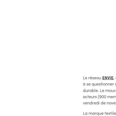
78% des Français considèren
cause, en France en 2019,
ENVIE
Le réseau
,
à se questionner 
durable. Le mou
acteurs (900 memb
vendredi de nove
La marque textil