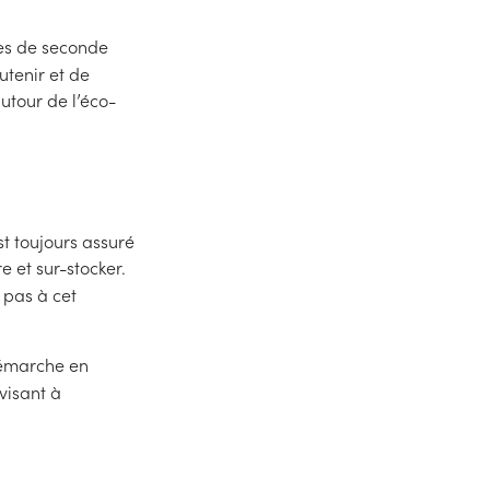
tes de seconde
tenir et de
utour de l’éco-
st toujours assuré
 et sur-stocker.
 pas à cet
 démarche en
 visant à