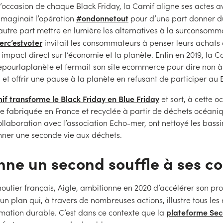
 l’occasion de chaque Black Friday, la Camif aligne ses actes a
#ondonnetout
 imaginait l’opération
pour d’une part donner d
’autre part mettre en lumière les alternatives à la surconsomma
erc’estvoter
invitait les consommateurs à penser leurs achat
impact direct sur l’économie et la planète. Enfin en 2019, la C
ourlaplanète et fermait son site ecommerce pour dire non à
t offrir une pause à la planète en refusant de participer au B
f transforme le Black Friday en Blue Friday
et sort, à cette o
erie fabriquée en France et recyclée à partir de déchets océani
ollaboration avec l’association Echo-mer, ont nettoyé les bassi
nner une seconde vie aux déchets.
nne un second souffle à ses co
outier français, Aigle, ambitionne en 2020 d’accélérer son p
: un plan qui, à travers de nombreuses actions, illustre tous l
plateforme Sec
ation durable. C’est dans ce contexte que la