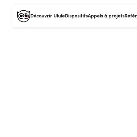
Découvrir Ulule
Dispositifs
Appels à projets
Réfé
Et si 