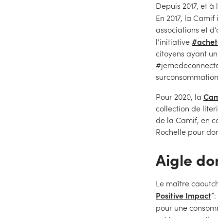
Depuis 2017, et à
En 2017, la Camif
associations et d
#achet
l’initiative
citoyens ayant un 
#jemedeconnectep
surconsommation e
Cami
Pour 2020, la
collection de lit
de la Camif, en c
Rochelle pour do
Aigle do
Le maître caoutch
Positive Impact
”
pour une consomm