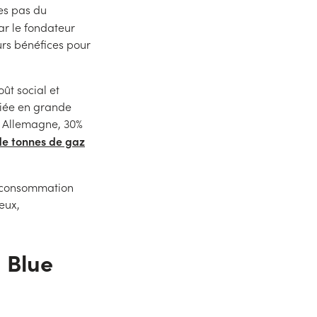
les pas du
r le fondateur
rs bénéfices pour
ût social et
liée en grande
n Allemagne, 30%
 de tonnes de gaz
e consommation
eux,
 Blue