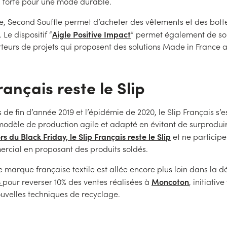
n forte pour une mode durable.
e, Second Souffle permet d’acheter des vêtements et des bot
Aigle Positive Impact
 Le dispositif “
” permet également de sou
rteurs de projets qui proposent des solutions Made in France a
rançais reste le Slip
de fin d’année 2019 et l’épidémie de 2020, le Slip Français s’e
modèle de production agile et adapté en évitant de surproduire
 du Black Friday, le Slip Français reste le Slip
et ne participe
cial en proposant des produits soldés.
e marque française textile est allée encore plus loin dans la
3
Moncoton
pour reverser 10% des ventes réalisées à
, initiative
uvelles techniques de recyclage.