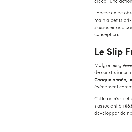
créée : une actio
Lancée en octobr
main à petits prix.
s’associer aux po
conception.
Le Slip F
Malgré les grèves 
de construire un 
Chaque année, lors
événement commer
Cette année, cett
108
s’associant à
développer de no