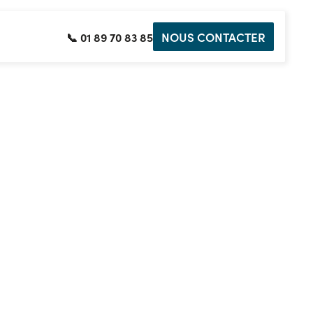
NOUS CONTACTER
📞 01 89 70 83 85
 vert ?