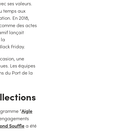
vec ses valeurs.
u temps aux
tion. En 2018,
s comme des actes
amif lançait
 la
lack Friday.
ccasion, une
ques. Les équipes
ns du Port de la
llections
Aigle
rogramme “
es engagements
ond Souffle
a été