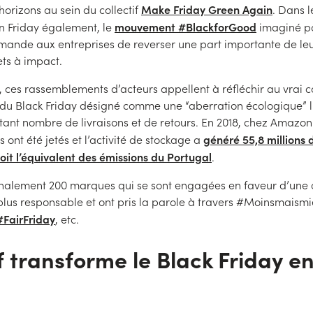
Make Friday Green Again
orizons au sein du collectif
. Dans 
mouvement #BlackforGood
 Friday également, le
imaginé pa
nde aux entreprises de reverser une part importante de leu
ets à impact.
 ces rassemblements d’acteurs appellent à réfléchir au vrai co
du Black Friday désigné comme une “aberration écologique” 
tant nombre de livraisons et de retours. En 2018, chez Amazo
généré 55,8 millions
s ont été jetés et l’activité de stockage a
soit l’équivalent des émissions du Portugal
.
 finalement 200 marques qui se sont engagées en faveur d’un
lus responsable et ont pris la parole à travers #Moinsmaismi
#FairFriday
, etc.
 transforme le Black Friday en