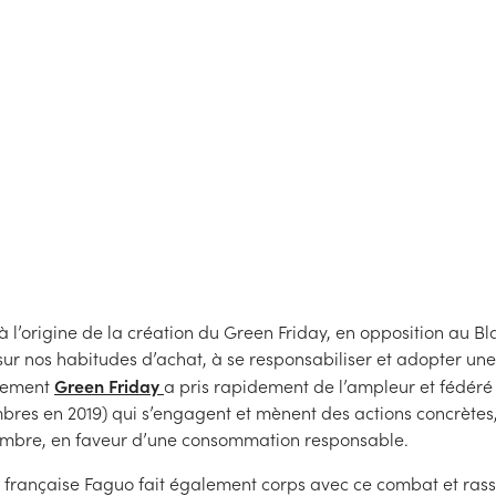
t que le “Black Friday” est une opération qui pousse à
 le record historique de transactions bancaires a été att
paiements par carte bancaire en une journée.
Publié le
19
/
11/2020
Mis à jour le
19
/
11/2020
 à l’origine de la création du Green Friday, en opposition au Bl
sur nos habitudes d’achat, à se responsabiliser et adopter une
Green Friday
vement
a pris rapidement de l’ampleur et fédér
res en 2019) qui s’engagent et mènent des actions concrètes,
mbre, en faveur d’une consommation responsable.
e française Faguo fait également corps avec ce combat et ra