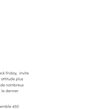
 la surconsommation. Et pour
eint avec 56,6 millions de
ack Friday, invite
 attitude plus
é de nombreux
 le dernier
ssemble 450