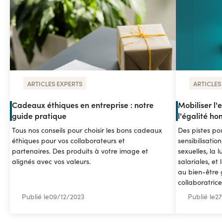
ARTICLES EXPERTS
ARTICLES
Cadeaux éthiques en entreprise : notre
Mobiliser l'e
guide pratique
l'égalité 
Tous nos conseils pour choisir les bons cadeaux
Des pistes pou
éthiques pour vos collaborateurs et
sensibilisatio
partenaires. Des produits à votre image et
sexuelles, la l
alignés avec vos valeurs.
salariales, et
au bien-être 
collaboratrice
Publié le
09
/
12/2023
Publié le
27