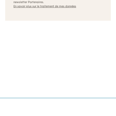
newsletter Partenaires.
En savoir plus sur le traitement de mes données
Ulule, les meilleures formations pour les créateurs et
les entrepreneurs
Dispositifs
Références
Appels à projets
Archives
Nous contacter
👉 Revenir sur Ulule.com
Pionnier du financement participatif et de l’impact
positif, Ulule est une entreprise fièrement B Corp