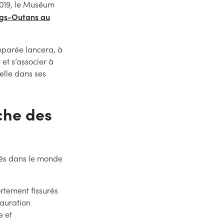
2019, le Muséum
ngs-Outans au
mparée lancera, à
et s’associer à
lle dans ses
che des
sés dans le monde
rtement fissurés
tauration
e et