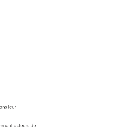
inancés sont culturels et
nts publics comme le Musée
icipatif dans leur démarche
ans leur
iennent acteurs de