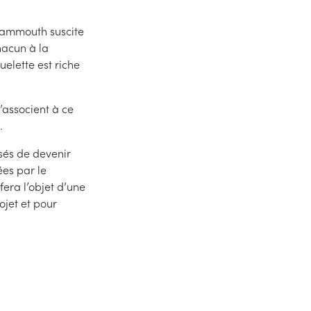
mammouth suscite
hacun à la
quelette est riche
’associent à ce
.
sés de devenir
ées par le
era l’objet d’une
jet et pour