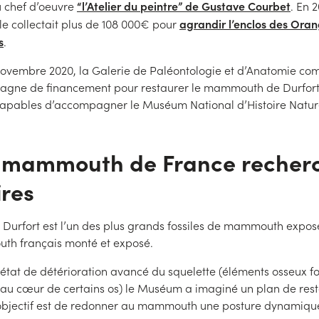
“l’Atelier du peintre” de Gustave Courbet
u chef d’oeuvre
. En 
agrandir l’enclos des Ora
lle collectait plus de 108 000€ pour
s
.
novembre 2020, la Galerie de Paléontologie et d’Anatomie co
pagne de financement pour restaurer le mammouth de Durfort 
capables d’accompagner le Muséum National d’Histoire Nature
e mammouth de France recher
res
urfort est l’un des plus grands fossiles de mammouth expo
uth français monté et exposé.
état de détérioration avancé du squelette (éléments osseux fo
qu’au cœur de certains os) le Muséum a imaginé un plan de res
’objectif est de redonner au mammouth une posture dynamiqu