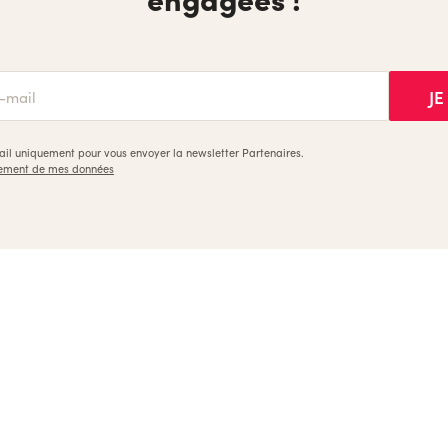
mail uniquement pour vous envoyer la newsletter Partenaires.
aitement de mes données
, les meilleures formations pour les créateurs et les entrepr
Dispositifs
Références
Appels à projets
Archives
Nous contacter