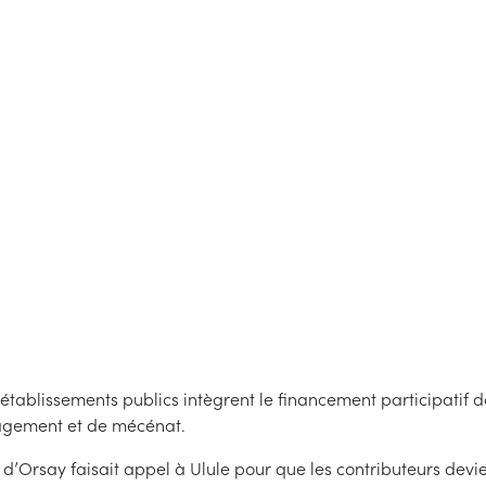
crowdfunding
un acteur historique du crowdfunding : 51,8% des projets f
oitié des fonds collectés. De plus en plus d’établisseme
nal d’Histoire Naturelle intègrent le financement part
d’engagement et de mécénat.
Publié le
24
/
09/2020
Mis à jour le
24
/
09/2020
’établissements publics intègrent le financement participatif d
gement et de mécénat.
 d’Orsay faisait appel à Ulule pour que les contributeurs dev