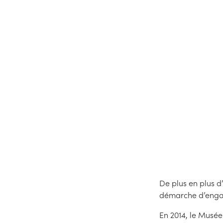
Le secteur culturel est 
représentent plus de la m
d'Orsay ou le Muséum Natio
De plus en plus d
démarche d’enga
En 2014, le Musée