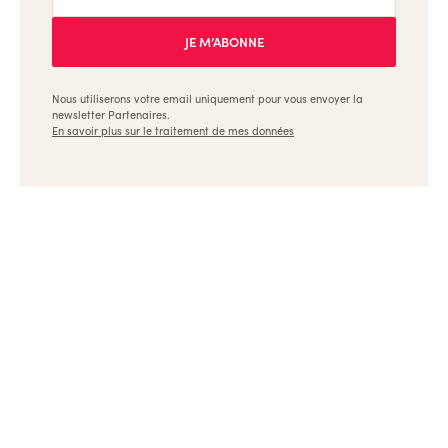
Nous utiliserons votre email uniquement pour vous envoyer la
newsletter Partenaires.
En savoir plus sur le traitement de mes données
Ulule, les meilleures formations pour les créateurs et
les entrepreneurs
Dispositifs
Références
Appels à projets
Archives
Nous contacter
👉 Revenir sur Ulule.com