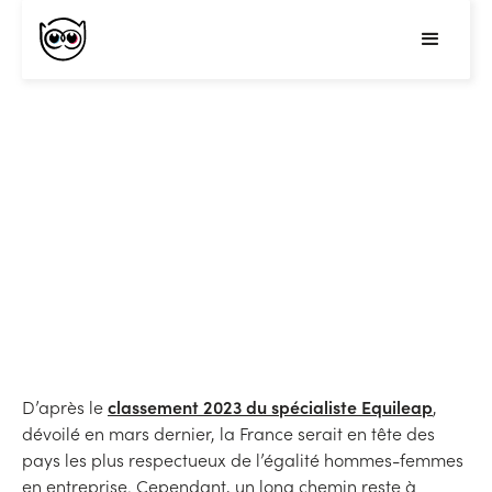
Égalité hommes-femmes en
entreprise : où en sommes-
nous ?
classement 2023 du spécialiste Equileap
D’après le
,
dévoilé en mars dernier, la France serait en tête des
pays les plus respectueux de l’égalité hommes-femmes
en entreprise. Cependant, un long chemin reste à