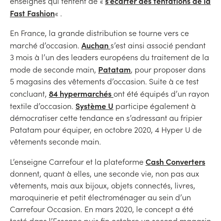
s’écarter des tentations de la
enseignes qui tentent de «
Fast Fashion
« .
En France, la grande distribution se tourne vers ce
Auchan
marché d’occasion.
s’est ainsi associé pendant
3 mois à l’un des leaders européens du traitement de la
Patatam
mode de seconde main,
, pour proposer dans
5 magasins des vêtements d’occasion. Suite à ce test
84
hypermarchés
concluant,
ont été équipés d’un rayon
Système U
textile d’occasion.
participe également à
démocratiser cette tendance en s’adressant au fripier
Patatam pour équiper, en octobre 2020, 4 Hyper U de
vêtements seconde main.
Cash Converters
L’enseigne Carrefour et la plateforme
donnent, quant à elles, une seconde vie, non pas aux
vêtements, mais aux bijoux, objets connectés, livres,
maroquinerie et petit électroménager au sein d’un
Carrefour Occasion. En mars 2020, le concept a été
testé dans l’Essonne puis fin octobre un second magasin