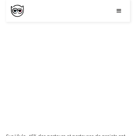
ONVB, les nouveaux DNVB ?
Les marques indépendantes nées sur le web, DNVB
(Digital Native Vertical Brands), ont rapidement séduit
les entrepreneurs, ciblé les Millenials et challengé de
nombreux secteurs d’activité. Mais elles se sont
multipliées jusqu’à fortement se concurrencer et se voir
voler la vedette par les ONVB. Décryptage.
Sur Ulule, 46% des porteurs et porteuses de projets ont