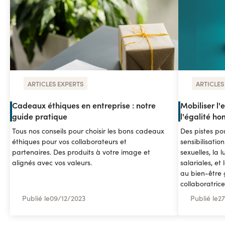
ARTICLES EXPERTS
ARTICLES
Cadeaux éthiques en entreprise : notre
Mobiliser l'e
guide pratique
l'égalité 
Tous nos conseils pour choisir les bons cadeaux
Des pistes pou
éthiques pour vos collaborateurs et
sensibilisatio
partenaires. Des produits à votre image et
sexuelles, la l
alignés avec vos valeurs.
salariales, et
au bien-être 
collaboratrice
Publié le
09
/
12/2023
Publié le
27