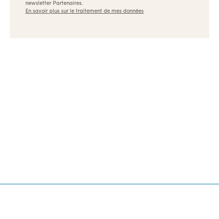
newsletter Partenaires.
En savoir plus sur le traitement de mes données
Ulule, les meilleures formations pour les créateurs et
les entrepreneurs
Dispositifs
Références
Appels à projets
Archives
Nous contacter
👉 Revenir sur Ulule.com
Pionnier du financement participatif et de l’impact
positif, Ulule est une entreprise fièrement B Corp
depuis 2015