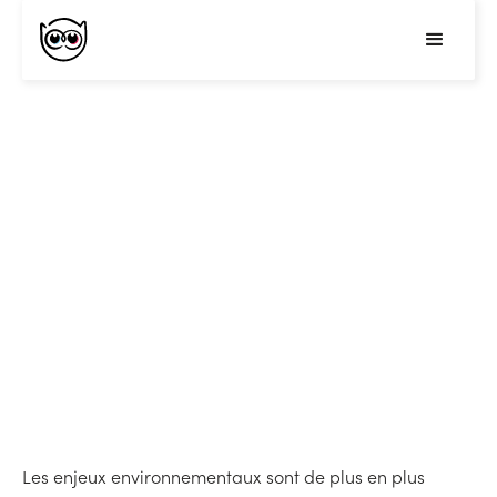
Sensibiliser les
collaborateurs aux enjeux
environnementaux : un défi
pour l'entreprise du 21ème
siècle
Les enjeux environnementaux sont de plus en plus