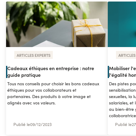
ARTICLES EXPERTS
ARTICLES
Cadeaux éthiques en entreprise : notre
Mobiliser l'e
guide pratique
l'égalité 
Tous nos conseils pour choisir les bons cadeaux
Des pistes pou
éthiques pour vos collaborateurs et
sensibilisatio
partenaires. Des produits à votre image et
sexuelles, la l
alignés avec vos valeurs.
salariales, et
au bien-être 
collaboratrice
Publié le
09
/
12/2023
Publié le
27