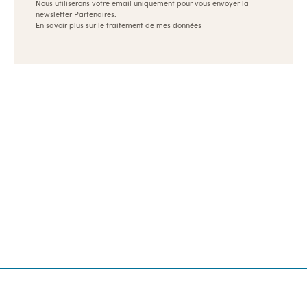
Nous utiliserons votre email uniquement pour vous envoyer la
newsletter Partenaires.
En savoir plus sur le traitement de mes données
Ulule, les meilleures formations pour les créateurs et
les entrepreneurs
Dispositifs
Références
Appels à projets
Archives
Nous contacter
👉 Revenir sur Ulule.com
Pionnier du financement participatif et de l’impact
positif, Ulule est une entreprise fièrement B Corp