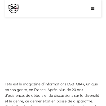
Plus Têtu.e que jamais !
Publié le
5
/
12/2018
Mis à jour le
3
/
04/2023
Têtu est le magazine d’informations LGBTQIA+, unique
en son genre, en France. Après plus de 20 ans
d'existence, de débats et de discussions sur la diversité
et le genre, ce derner était en passe de disparaître.