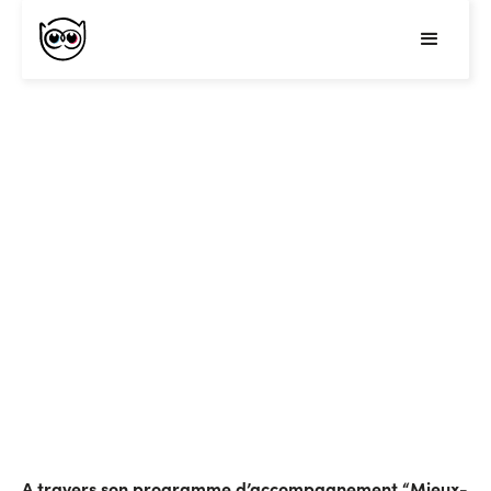
Rencontre avec Jean-Yves
Larour, Directeur
Communication du Groupe
VYV.
Publié le
18
/
02/2020
Mis à jour le
24
/
02/2023
A travers son programme d’accompagnement
“Mieux-