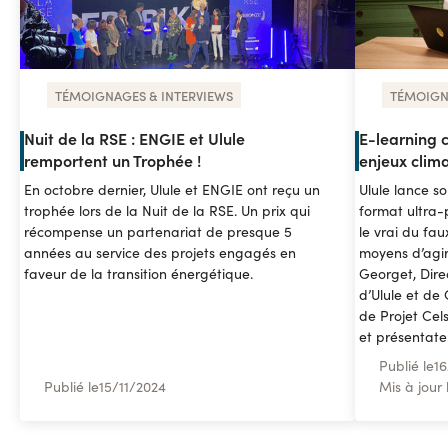
TÉMOIGNAGES & INTERVIEWS
TÉMOIGN
Nuit de la RSE : ENGIE et Ulule
E-learning 
remportent un Trophée !
enjeux clima
En octobre dernier, Ulule et ENGIE ont reçu un
Ulule lance s
trophée lors de la Nuit de la RSE. Un prix qui
format ultra
récompense un partenariat de presque 5
le vrai du fau
années au service des projets engagés en
moyens d’agir
faveur de la transition énergétique.
Georget, Dire
d’Ulule et de
de Projet Cel
et présentate
Publié le
16
Publié le
15
/
11/2024
Mis à jour 