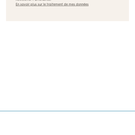
En savoir plus sur le traitement de mes données
Ulule, les meilleures formations pour les créateurs et
les entrepreneurs
Dispositifs
Références
Appels à projets
Archives
Nous contacter
👉 Revenir sur Ulule.com
Pionnier du financement participatif et de l’impact
positif, Ulule est une entreprise fièrement B Corp
depuis 2015